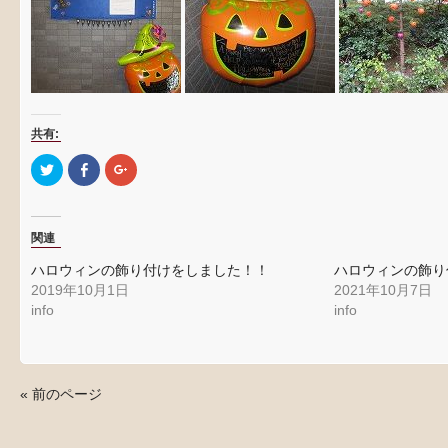
共有:
ク
Facebook
ク
リ
で
リ
ッ
共
ッ
ク
有
ク
し
す
し
て
る
て
関連
Twitter
に
Google+
で
は
で
共
ク
共
ハロウィンの飾り付けをしました！！
ハロウィンの飾り
有
リ
有
(新
ッ
(新
2019年10月1日
2021年10月7日
し
ク
し
info
info
い
し
い
ウ
て
ウ
ィ
く
ィ
ン
だ
ン
ド
さ
ド
ウ
い
ウ
で
(新
で
« 前のページ
開
し
開
き
い
き
ま
ウ
ま
す)
ィ
す)
ン