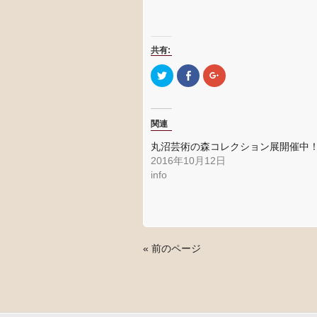
共有:
ク
Facebook
ク
リ
で
リ
ッ
共
ッ
ク
有
ク
し
す
し
て
る
て
関連
Twitter
に
Google+
で
は
で
共
ク
共
丸沼芸術の森コレクション展開催中
有
リ
有
(新
ッ
(新
2016年10月12日
し
ク
し
info
い
し
い
ウ
て
ウ
ィ
く
ィ
ン
だ
ン
ド
さ
ド
ウ
い
ウ
で
(新
で
開
し
開
き
い
き
« 前のページ
ま
ウ
ま
す)
ィ
す)
ン
ド
ウ
で
開
き