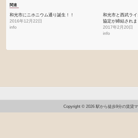
て
る
て
関連
Twitter
に
Google+
で
は
で
共
ク
共
和光市にニホニウム通り誕生！！
和光市と西武ライ
有
リ
有
(新
ッ
(新
2016年12月22日
協定が締結されま
し
ク
し
info
2017年2月20日
い
し
い
ウ
て
ウ
info
ィ
く
ィ
ン
だ
ン
ド
さ
ド
ウ
い
ウ
で
(新
で
開
し
開
き
い
き
ま
ウ
ま
す)
ィ
す)
ン
ド
ウ
で
開
き
ま
す)
Copyright © 2026 駅から徒歩9分の賃貸