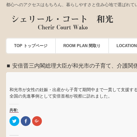
都心へのアクセスはもちろん、暮らしやすさと住み心地で選ばれて
TOP トップページ
ROOM PLAN 間取り
LOCATI
安倍晋三内閣総理大臣が和光市の子育て、介護関
和光市が女性の妊娠・出産から子育て期間中まで一貫して支援す
全国の先進事例として安倍首相が視察に訪れました。
共有:
ク
Facebook
ク
リ
で
リ
ッ
共
ッ
ク
有
ク
し
す
し