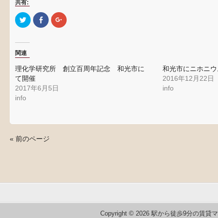
共有:
ク
Facebook
ク
リ
で
リ
ッ
共
ッ
ク
有
ク
し
す
し
て
る
て
関連
Twitter
に
Google+
で
は
で
共
ク
共
理化学研究所 創立百周年記念 和光市に
和光市にニホニウ
有
リ
有
(新
ッ
(新
て開催
2016年12月22日
し
ク
し
2017年6月5日
info
い
し
い
ウ
て
ウ
info
ィ
く
ィ
ン
だ
ン
ド
さ
ド
ウ
い
ウ
で
(新
で
開
し
開
き
い
き
« 前のページ
ま
ウ
ま
す)
ィ
す)
ン
ド
ウ
で
開
き
ま
す)
Copyright © 2026 駅から徒歩9分の賃貸