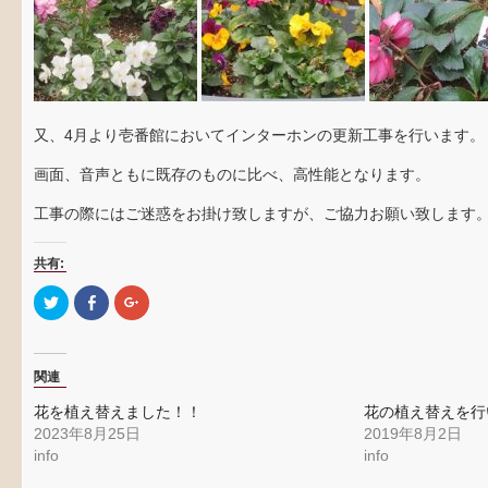
又、4月より壱番館においてインターホンの更新工事を行います。
画面、音声ともに既存のものに比べ、高性能となります。
工事の際にはご迷惑をお掛け致しますが、ご協力お願い致します
共有:
ク
Facebook
ク
リ
で
リ
ッ
共
ッ
ク
有
ク
し
す
し
て
る
て
関連
Twitter
に
Google+
で
は
で
共
ク
共
花を植え替えました！！
花の植え替えを行
有
リ
有
(新
ッ
(新
2023年8月25日
2019年8月2日
し
ク
し
info
info
い
し
い
ウ
て
ウ
ィ
く
ィ