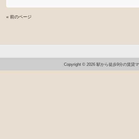
ン
だ
ン
ド
さ
ド
ウ
い
ウ
で
(新
で
« 前のページ
開
し
開
き
い
き
ま
ウ
ま
す)
ィ
す)
ン
ド
ウ
で
開
き
ま
す)
Copyright © 2026 駅から徒歩9分の賃貸