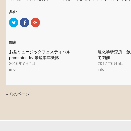
共有:
ク
Facebook
ク
リ
で
リ
ッ
共
ッ
ク
有
ク
し
す
し
て
る
て
関連
Twitter
に
Google+
で
は
で
共
ク
共
お盆ミュージックフェスティバル
理化学研究所 創
有
リ
有
(新
ッ
(新
presented by 米陸軍軍楽隊
て開催
し
ク
し
2016年7月7日
2017年6月5日
い
し
い
ウ
て
ウ
info
info
ィ
く
ィ
ン
だ
ン
ド
さ
ド
ウ
い
ウ
で
(新
で
開
し
開
き
い
き
« 前のページ
ま
ウ
ま
す)
ィ
す)
ン
ド
ウ
で
開
き
ま
す)